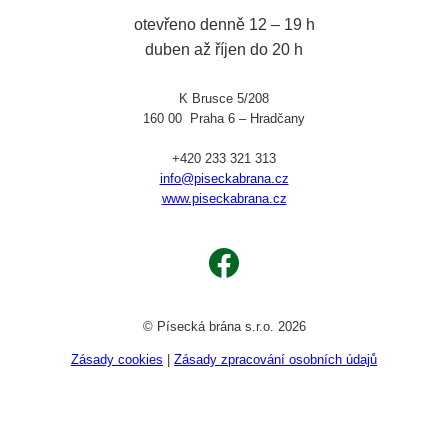
otevřeno denně 12 – 19 h
duben až říjen do 20 h
K Brusce 5/208
160 00 Praha 6 – Hradčany
+420 233 321 313
info@piseckabrana.cz
www.piseckabrana.cz
Facebook
© Písecká brána s.r.o. 2026
Zásady cookies
|
Zásady zpracování osobních údajů