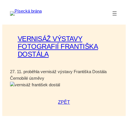
Přeskočit
na
obsah
VERNISÁŽ VÝSTAVY
FOTOGRAFIÍ FRANTIŠKA
DOSTÁLA
27. 11. proběhla vernisáž výstavy Františka Dostála
Černobílé úsměvy
ZPĚT