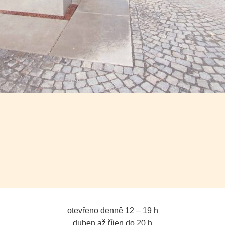
otevřeno denně 12 – 19 h
duben až říjen do 20 h