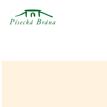
Přeskočit
na
obsah