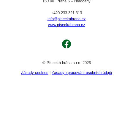
160 00 Praha 6 – Hradčany
+420 233 321 313
info@piseckabrana.cz
www.piseckabrana.cz
Facebook
© Písecká brána s.r.o. 2026
Zásady cookies
|
Zásady zpracování osobních údajů