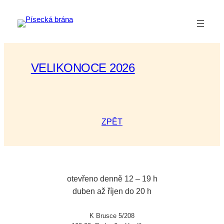
Přeskočit
na
obsah
VELIKONOCE 2026
ZPĚT
otevřeno denně 12 – 19 h
duben až říjen do 20 h
K Brusce 5/208