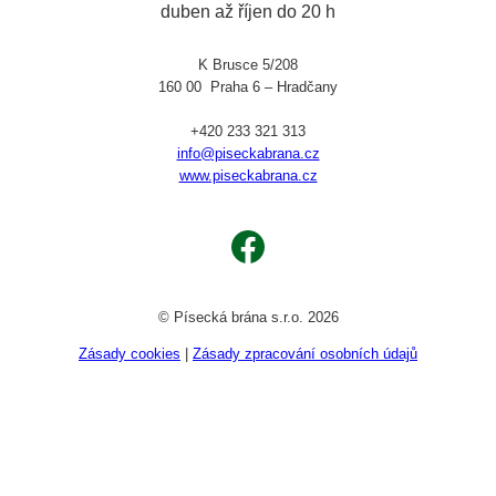
duben až říjen do 20 h
K Brusce 5/208
160 00 Praha 6 – Hradčany
+420 233 321 313
info@piseckabrana.cz
www.piseckabrana.cz
Facebook
© Písecká brána s.r.o. 2026
Zásady cookies
|
Zásady zpracování osobních údajů