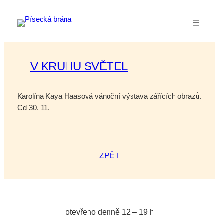
Přeskočit
na
obsah
V KRUHU SVĚTEL
Karolína Kaya Haasová vánoční výstava zářících obrazů.
Od 30. 11.
ZPĚT
otevřeno denně 12 – 19 h