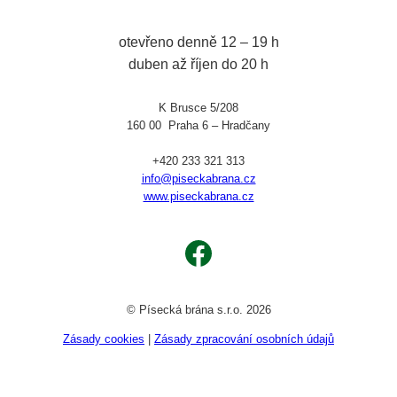
otevřeno denně 12 – 19 h
duben až říjen do 20 h
K Brusce 5/208
160 00 Praha 6 – Hradčany
+420 233 321 313
info@piseckabrana.cz
www.piseckabrana.cz
Facebook
© Písecká brána s.r.o. 2026
Zásady cookies
|
Zásady zpracování osobních údajů