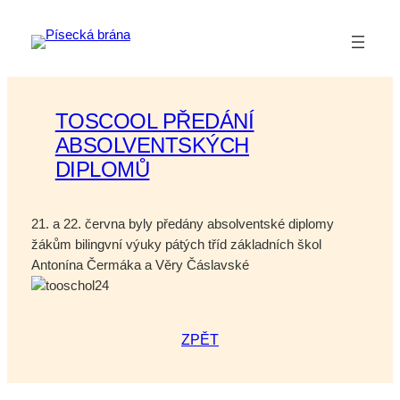
Přeskočit
na
obsah
TOSCOOL PŘEDÁNÍ
ABSOLVENTSKÝCH
DIPLOMŮ
21. a 22. června byly předány absolventské diplomy
žákům bilingvní výuky pátých tříd základních škol
Antonína Čermáka a Věry Čáslavské
ZPĚT