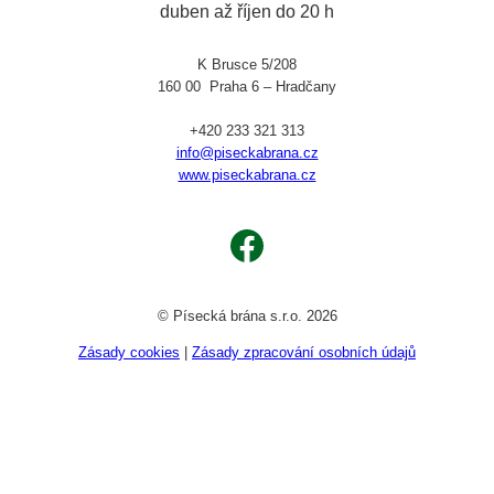
duben až říjen do 20 h
K Brusce 5/208
160 00 Praha 6 – Hradčany
+420 233 321 313
info@piseckabrana.cz
www.piseckabrana.cz
Facebook
© Písecká brána s.r.o. 2026
Zásady cookies
|
Zásady zpracování osobních údajů