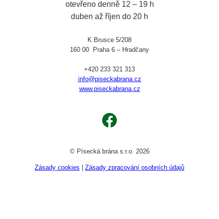
otevřeno denně 12 – 19 h
duben až říjen do 20 h
K Brusce 5/208
160 00 Praha 6 – Hradčany
+420 233 321 313
info@piseckabrana.cz
www.piseckabrana.cz
Facebook
© Písecká brána s.r.o. 2026
Zásady cookies
|
Zásady zpracování osobních údajů