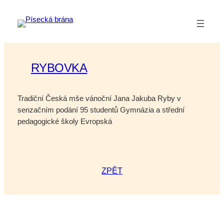
Přeskočit
na
obsah
RYBOVKA
Tradiční Česká mše vánoční Jana Jakuba Ryby v
senzačním podání 95 studentů Gymnázia a střední
pedagogické školy Evropská
ZPĚT