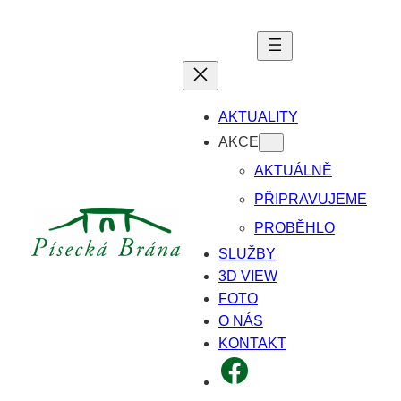
Přeskočit
na
obsah
AKTUALITY
AKCE
AKTUÁLNĚ
PŘIPRAVUJEME
PROBĚHLO
SLUŽBY
3D VIEW
FOTO
O NÁS
KONTAKT
FACEBOOK