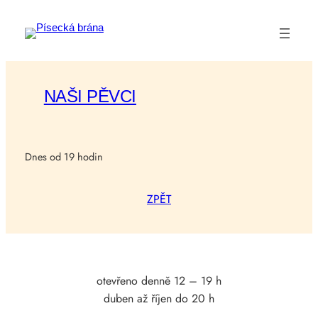
Přeskočit
na
obsah
NAŠI PĚVCI
Dnes od 19 hodin
ZPĚT
otevřeno denně 12 – 19 h
duben až říjen do 20 h