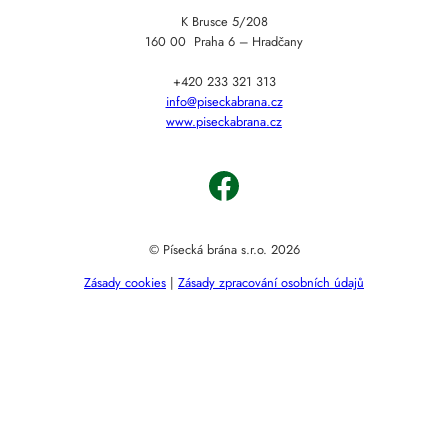
K Brusce 5/208
160 00 Praha 6 – Hradčany
+420 233 321 313
info@piseckabrana.cz
www.piseckabrana.cz
Facebook
© Písecká brána s.r.o. 2026
Zásady cookies
|
Zásady zpracování osobních údajů