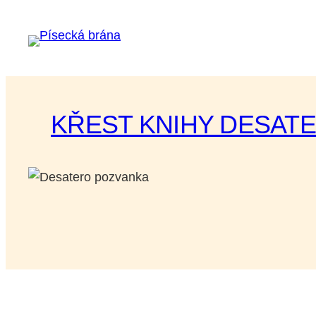
Přeskočit
na
obsah
KŘEST KNIHY DESAT