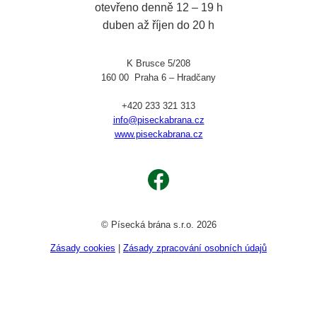
otevřeno denně 12 – 19 h
duben až říjen do 20 h
K Brusce 5/208
160 00 Praha 6 – Hradčany
+420 233 321 313
info@piseckabrana.cz
www.piseckabrana.cz
Facebook
© Písecká brána s.r.o. 2026
Zásady cookies
|
Zásady zpracování osobních údajů