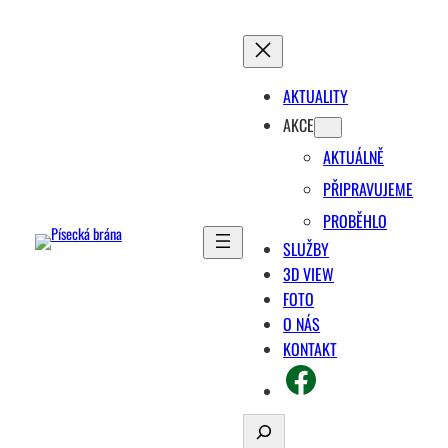
Přeskočit
na
obsah
AKTUALITY
AKCE
AKTUÁLNĚ
PŘIPRAVUJEME
PROBĚHLO
SLUŽBY
3D VIEW
FOTO
O NÁS
KONTAKT
FACEBOOK
Hledat