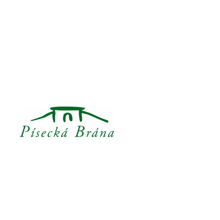
Přeskočit
na
obsah