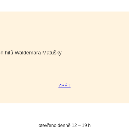
ích hitů Waldemara Matušky
ZPĚT
otevřeno denně 12 – 19 h