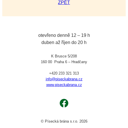
ZPĚT
otevřeno denně 12 – 19 h
duben až říjen do 20 h
K Brusce 5/208
160 00 Praha 6 – Hradčany
+420 233 321 313
info@piseckabrana.cz
www.piseckabrana.cz
Facebook
© Písecká brána s.r.o. 2026