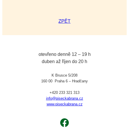
ZPĚT
otevřeno denně 12 – 19 h
duben až říjen do 20 h
K Brusce 5/208
160 00 Praha 6 – Hradčany
+420 233 321 313
info@piseckabrana.cz
www.piseckabrana.cz
Facebook