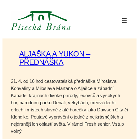
Přeskočit
na
obsah
ALJAŠKA A YUKON –
PŘEDNÁŠKA
21. 4. od 16 hod cestovatelská přednáška Miroslava
Konvaliny a Miloslava Martana o Aljašce a západní
Kanadě, krajinách divoké přírody, ledovců a vysokých
hor, národním parku Denali, velrybách, medvědech i
orlech i místech slavné zlaté horečky jako Dawson City či
Klondike. Poutavé vyprávění o jedné z nejkrásnějších a
nejdrsnějších oblastí světa. V rámci Fresh senior. Vstup
volný