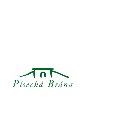
Přeskočit
na
obsah